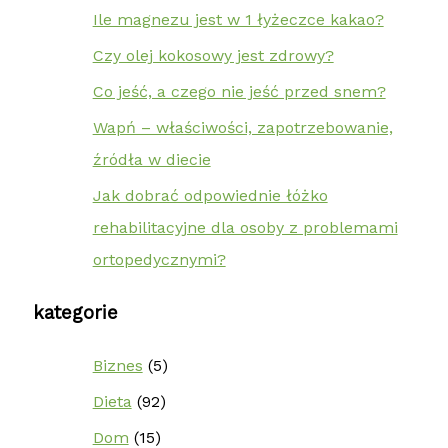
Ile magnezu jest w 1 łyżeczce kakao?
Czy olej kokosowy jest zdrowy?
Co jeść, a czego nie jeść przed snem?
Wapń – właściwości, zapotrzebowanie,
źródła w diecie
Jak dobrać odpowiednie łóżko
rehabilitacyjne dla osoby z problemami
ortopedycznymi?
kategorie
Biznes
(5)
Dieta
(92)
Dom
(15)