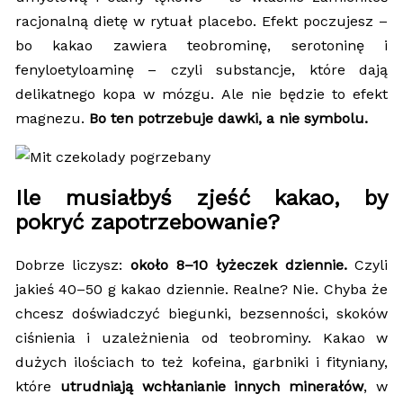
racjonalną dietę w rytuał placebo. Efekt poczujesz –
bo kakao zawiera teobrominę, serotoninę i
fenyloetyloaminę – czyli substancje, które dają
delikatnego kopa w mózgu. Ale nie będzie to efekt
magnezu.
Bo ten potrzebuje dawki, a nie symbolu.
Ile musiałbyś zjeść kakao, by
pokryć zapotrzebowanie?
Dobrze liczysz:
około 8–10 łyżeczek dziennie.
Czyli
jakieś 40–50 g kakao dziennie. Realne? Nie. Chyba że
chcesz doświadczyć biegunki, bezsenności, skoków
ciśnienia i uzależnienia od teobrominy. Kakao w
dużych ilościach to też kofeina, garbniki i fityniany,
które
utrudniają wchłanianie innych minerałów
, w