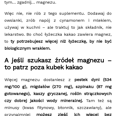
tym… zgadnij… magnezu.
Więc nie, nie rób z tego suplementu. Dodawaj do
owsianki, zrób napój z cynamonem i mlekiem,
używaj w kuchni – ale traktuj to jak składnik, nie
lekarstwo. Bo choć łyżeczka kakao zawiera magnez,
to
ty potrzebujesz więcej niż łyżeczkę, by nie być
biologicznym wrakiem.
A jeśli szukasz źródeł magnezu –
to patrz poza kubek kakao
Więcej magnezu dostaniesz z
pestek dyni (534
mg/100 g), migdałów (270 mg), szpinaku (87 mg
gotowanego), kaszy gryczanej, roślin strączkowych
czy dobrej jakości wody mineralnej.
Tam też są
minusy (kwas fitynowy, błonnik, szczawiany), ale
przynajmniej
możesz zjeść ich więcej bez