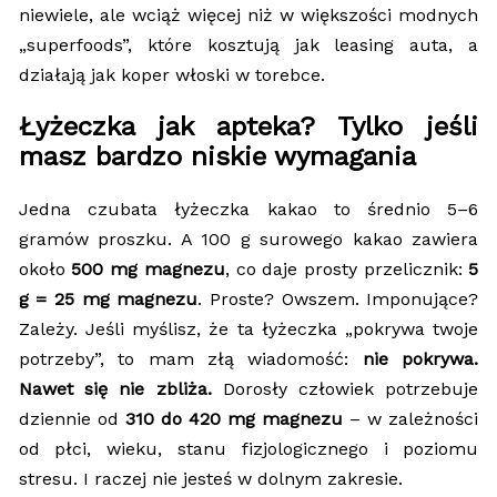
niewiele, ale wciąż więcej niż w większości modnych
„superfoods”, które kosztują jak leasing auta, a
działają jak koper włoski w torebce.
Łyżeczka jak apteka? Tylko jeśli
masz bardzo niskie wymagania
Jedna czubata łyżeczka kakao to średnio 5–6
gramów proszku. A 100 g surowego kakao zawiera
około
500 mg magnezu
, co daje prosty przelicznik:
5
g = 25 mg magnezu
. Proste? Owszem. Imponujące?
Zależy. Jeśli myślisz, że ta łyżeczka „pokrywa twoje
potrzeby”, to mam złą wiadomość:
nie pokrywa.
Nawet się nie zbliża.
Dorosły człowiek potrzebuje
dziennie od
310 do 420 mg magnezu
– w zależności
od płci, wieku, stanu fizjologicznego i poziomu
stresu. I raczej nie jesteś w dolnym zakresie.