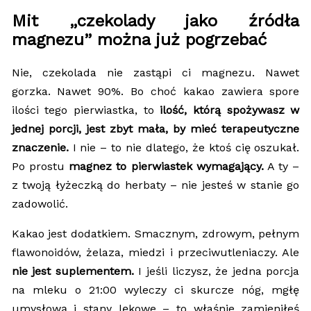
Mit „czekolady jako źródła
magnezu” można już pogrzebać
Nie, czekolada nie zastąpi ci magnezu. Nawet
gorzka. Nawet 90%. Bo choć kakao zawiera spore
ilości tego pierwiastka, to
ilość, którą spożywasz w
jednej porcji, jest zbyt mała, by mieć terapeutyczne
znaczenie.
I nie – to nie dlatego, że ktoś cię oszukał.
Po prostu
magnez to pierwiastek wymagający.
A ty –
z twoją łyżeczką do herbaty – nie jesteś w stanie go
zadowolić.
Kakao jest dodatkiem. Smacznym, zdrowym, pełnym
flawonoidów, żelaza, miedzi i przeciwutleniaczy. Ale
nie jest suplementem.
I jeśli liczysz, że jedna porcja
na mleku o 21:00 wyleczy ci skurcze nóg, mgłę
umysłową i stany lękowe – to właśnie zamieniłeś