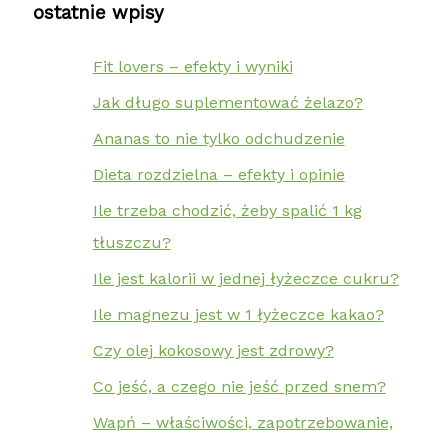
ostatnie wpisy
Fit lovers – efekty i wyniki
Jak długo suplementować żelazo?
Ananas to nie tylko odchudzenie
Dieta rozdzielna – efekty i opinie
Ile trzeba chodzić, żeby spalić 1 kg
tłuszczu?
Ile jest kalorii w jednej łyżeczce cukru?
Ile magnezu jest w 1 łyżeczce kakao?
Czy olej kokosowy jest zdrowy?
Co jeść, a czego nie jeść przed snem?
Wapń – właściwości, zapotrzebowanie,