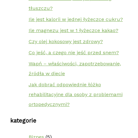
tłuszczu?
Ile jest kalorii w jednej łyżeczce cukru?
Ile magnezu jest w 1 łyżeczce kakao?
Czy olej kokosowy jest zdrowy?
Co jeść, a czego nie jeść przed snem?
Wapń – właściwości, zapotrzebowanie,
źródła w diecie
Jak dobrać odpowiednie łóżko
rehabilitacyjne dla osoby z problemami
ortopedycznymi?
kategorie
Biznes
(5)