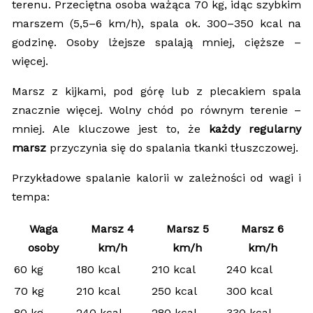
terenu. Przeciętna osoba ważąca 70 kg, idąc szybkim
marszem (5,5–6 km/h), spala ok. 300–350 kcal na
godzinę. Osoby lżejsze spalają mniej, cięższe –
więcej.
Marsz z kijkami, pod górę lub z plecakiem spala
znacznie więcej. Wolny chód po równym terenie –
mniej. Ale kluczowe jest to, że
każdy regularny
marsz
przyczynia się do spalania tkanki tłuszczowej.
Przykładowe spalanie kalorii w zależności od wagi i
tempa:
Waga
Marsz 4
Marsz 5
Marsz 6
osoby
km/h
km/h
km/h
60 kg
180 kcal
210 kcal
240 kcal
70 kg
210 kcal
250 kcal
300 kcal
80 kg
240 kcal
280 kcal
330 kcal