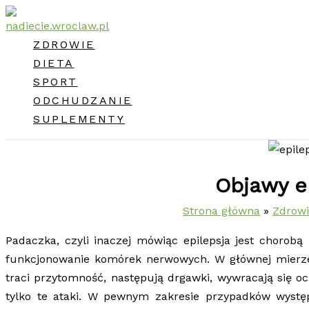
Przejdź
do
ZDROWIE
treści
DIETA
SPORT
ODCHUDZANIE
SUPLEMENTY
Objawy ep
Strona główna
Zdrow
Padaczka, czyli inaczej mówiąc epilepsja jest choro
funkcjonowanie komórek nerwowych. W głównej mierze 
traci przytomność, następują drgawki, wywracają się ocz
tylko te ataki. W pewnym zakresie przypadków występ