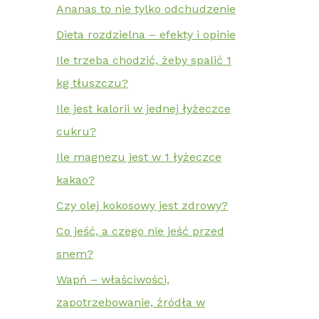
Ananas to nie tylko odchudzenie
Dieta rozdzielna – efekty i opinie
Ile trzeba chodzić, żeby spalić 1
kg tłuszczu?
Ile jest kalorii w jednej łyżeczce
cukru?
Ile magnezu jest w 1 łyżeczce
kakao?
Czy olej kokosowy jest zdrowy?
Co jeść, a czego nie jeść przed
snem?
Wapń – właściwości,
zapotrzebowanie, źródła w