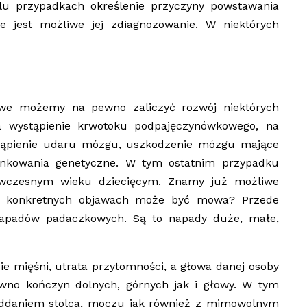
lu przypadkach określenie przyczyny powstawania
ie jest możliwe jej zdiagnozowanie. W niektórych
we możemy na pewno zaliczyć rozwój niektórych
wystąpienie krwotoku podpajęczynówkowego, na
tąpienie udaru mózgu, uszkodzenie mózgu mające
unkowania genetyczne. W tym ostatnim przypadku
 wczesnym wieku dziecięcym. Znamy już możliwe
kich konkretnych objawach może być mowa? Przede
napadów padaczkowych. Są to napady duże, małe,
e mięśni, utrata przytomności, a głowa danej osoby
ówno kończyn dolnych, górnych jak i głowy. W tym
ddaniem stolca, moczu jak również z mimowolnym