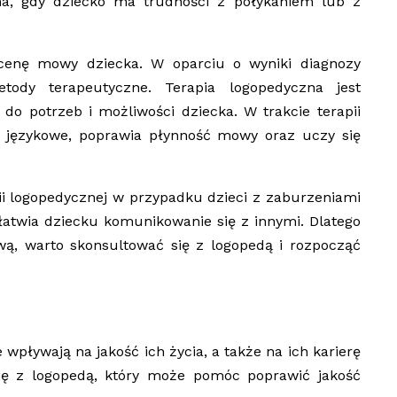
na, gdy dziecko ma trudności z połykaniem lub z
cenę mowy dziecka. W oparciu o wyniki diagnozy
tody terapeutyczne. Terapia logopedyczna jest
o potrzeb i możliwości dziecka. W trakcie terapii
i językowe, poprawia płynność mowy oraz uczy się
ii logopedycznej w przypadku dzieci z zaburzeniami
atwia dziecku komunikowanie się z innymi. Dlatego
ą, warto skonsultować się z logopedą i rozpocząć
pływają na jakość ich życia, a także na ich karierę
ę z logopedą, który może pomóc poprawić jakość