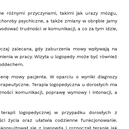
 różnymi przyczynami, takimi jak urazy mózgu,
choroby psychiczne, a także zmiany w obrębie jamy
odować trudności w komunikacji, a co za tym idzie,
yczaj zalecana, gdy zaburzenia mowy wpływają na
nienia w pracy. Wizyta u logopedy może być również
 oddechem.
cenę mowy pacjenta. W oparciu o wyniki diagnozy
terapeutyczne. Terapia logopedyczna u dorosłych ma
ności komunikacji, poprawę wymowy i intonacji, a
terapii logopedycznej w przypadku dorosłych z
ci życia oraz ułatwia codzienne funkcjonowanie.
konsultował się z logopedą i rozpoczął terapię jak