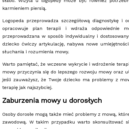
słabo. Wizyta u logopedy może być również potrzeb
karmieniem piersią.
Logopeda przeprowadza szczegółową diagnostykę i o
opracowuje plan terapii i wdraża odpowiednie me
przeprowadzana w sposób indywidualny i dostosowany d
dziecko ćwiczy artykulację, nabywa nowe umiejętnośc
słuchania i rozumienia mowy.
Warto pamiętać, że wczesne wykrycie i wdrożenie terap
mowy przyczynia się do lepszego rozwoju mowy oraz uł
jeśli zauważysz, że Twoje dziecko ma problemy z mow
terapię jak najszybciej.
Zaburzenia mowy u dorosłych
Osoby dorosłe mogą także mieć problemy z mową, które w
zawodową. W takim przypadku warto skonsultować si