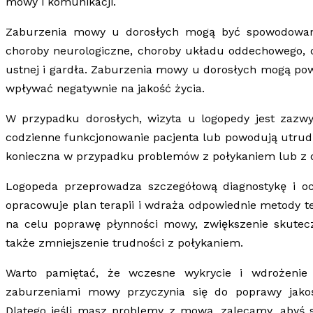
mowy i komunikacji.
Zaburzenia mowy u dorosłych mogą być spowodowane
choroby neurologiczne, choroby układu oddechowego, 
ustnej i gardła. Zaburzenia mowy u dorosłych mogą pow
wpływać negatywnie na jakość życia.
W przypadku dorosłych, wizyta u logopedy jest zazw
codzienne funkcjonowanie pacjenta lub powodują utrud
konieczna w przypadku problemów z połykaniem lub z
Logopeda przeprowadza szczegółową diagnostykę i o
opracowuje plan terapii i wdraża odpowiednie metody 
na celu poprawę płynności mowy, zwiększenie skutecz
także zmniejszenie trudności z połykaniem.
Warto pamiętać, że wczesne wykrycie i wdrożenie 
zaburzeniami mowy przyczynia się do poprawy jakoś
Dlatego jeśli masz problemy z mową, zalecamy, abyś s