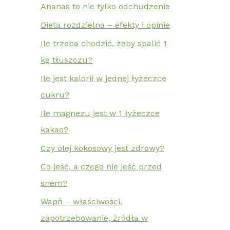
Ananas to nie tylko odchudzenie
Dieta rozdzielna – efekty i opinie
Ile trzeba chodzić, żeby spalić 1
kg tłuszczu?
Ile jest kalorii w jednej łyżeczce
cukru?
Ile magnezu jest w 1 łyżeczce
kakao?
Czy olej kokosowy jest zdrowy?
Co jeść, a czego nie jeść przed
snem?
Wapń – właściwości,
zapotrzebowanie, źródła w