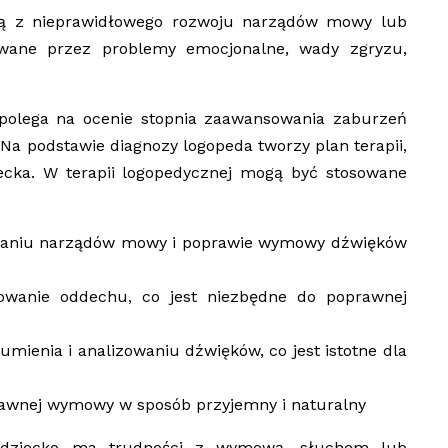
ją z nieprawidłowego rozwoju narządów mowy lub
wane przez problemy emocjonalne, wady zgryzu,
polega na ocenie stopnia zaawansowania zaburzeń
a podstawie diagnozy logopeda tworzy plan terapii,
iecka. W terapii logopedycznej mogą być stosowane
nianiu narządów mowy i poprawie wymowy dźwięków
owanie oddechu, co jest niezbędne do poprawnej
ienia i analizowaniu dźwięków, co jest istotne dla
rawnej wymowy w sposób przyjemny i naturalny
y dziecko ma trudności z wymową, słuchem lub