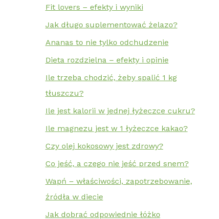
Fit lovers – efekty i wyniki
Jak długo suplementować żelazo?
Ananas to nie tylko odchudzenie
Dieta rozdzielna – efekty i opinie
Ile trzeba chodzić, żeby spalić 1 kg
tłuszczu?
Ile jest kalorii w jednej łyżeczce cukru?
Ile magnezu jest w 1 łyżeczce kakao?
Czy olej kokosowy jest zdrowy?
Co jeść, a czego nie jeść przed snem?
Wapń – właściwości, zapotrzebowanie,
źródła w diecie
Jak dobrać odpowiednie łóżko