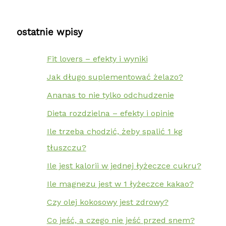
ostatnie wpisy
Fit lovers – efekty i wyniki
Jak długo suplementować żelazo?
Ananas to nie tylko odchudzenie
Dieta rozdzielna – efekty i opinie
Ile trzeba chodzić, żeby spalić 1 kg
tłuszczu?
Ile jest kalorii w jednej łyżeczce cukru?
Ile magnezu jest w 1 łyżeczce kakao?
Czy olej kokosowy jest zdrowy?
Co jeść, a czego nie jeść przed snem?