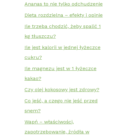
Ananas to nie tylko odchudzenie
Dieta rozdzielna – efekty i opinie
Ile trzeba chodzić, żeby spalić 1
kg tłuszczu?
Ile jest kalorii w jednej łyżeczce
cukru?
Ile magnezu jest w 1 łyżeczce
kakao?
Czy olej kokosowy jest zdrowy?
Co jeść, a czego nie jeść przed
snem?
Wapń – właściwości,
zapotrzebowanie, źródła w