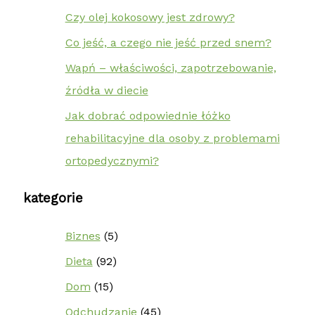
Czy olej kokosowy jest zdrowy?
Co jeść, a czego nie jeść przed snem?
Wapń – właściwości, zapotrzebowanie,
źródła w diecie
Jak dobrać odpowiednie łóżko
rehabilitacyjne dla osoby z problemami
ortopedycznymi?
kategorie
Biznes
(5)
Dieta
(92)
Dom
(15)
Odchudzanie
(45)