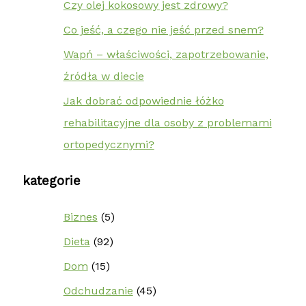
Czy olej kokosowy jest zdrowy?
Co jeść, a czego nie jeść przed snem?
Wapń – właściwości, zapotrzebowanie,
źródła w diecie
Jak dobrać odpowiednie łóżko
rehabilitacyjne dla osoby z problemami
ortopedycznymi?
kategorie
Biznes
(5)
Dieta
(92)
Dom
(15)
Odchudzanie
(45)