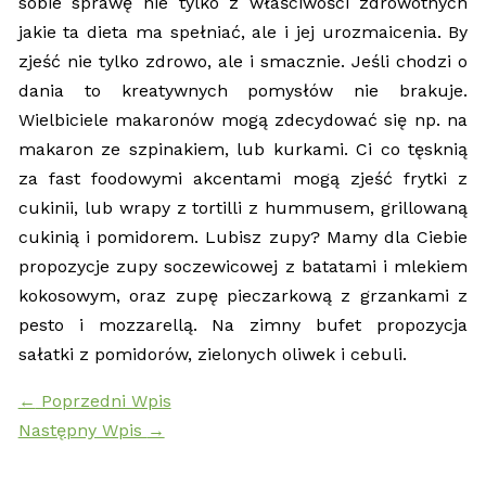
sobie sprawę nie tylko z właściwości zdrowotnych
jakie ta dieta ma spełniać, ale i jej urozmaicenia. By
zjeść nie tylko zdrowo, ale i smacznie. Jeśli chodzi o
dania to kreatywnych pomysłów nie brakuje.
Wielbiciele makaronów mogą zdecydować się np. na
makaron ze szpinakiem, lub kurkami. Ci co tęsknią
za fast foodowymi akcentami mogą zjeść frytki z
cukinii, lub wrapy z tortilli z hummusem, grillowaną
cukinią i pomidorem. Lubisz zupy? Mamy dla Ciebie
propozycje zupy soczewicowej z batatami i mlekiem
kokosowym, oraz zupę pieczarkową z grzankami z
pesto i mozzarellą. Na zimny bufet propozycja
sałatki z pomidorów, zielonych oliwek i cebuli.
←
Poprzedni Wpis
Następny Wpis
→