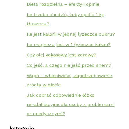
Dieta rozdzielna – efekty i opinie
Ile trzeba chodzić, żeby spalić 1 kg
tłuszczu?
Ile jest kalorii w jednej łyżeczce cukru?
Ile magnezu jest w 1 łyżeczce kakao?
Czy olej kokosowy jest zdrowy?
Co jeść, a czego nie jeść przed snem?
Wapń – właściwości, zapotrzebowanie,
źródła w diecie
Jak dobrać odpowiednie łóżko
rehabilitacyjne dla osoby z problemami
ortopedycznymi?