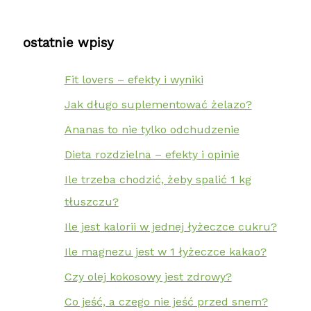
ostatnie wpisy
Fit lovers – efekty i wyniki
Jak długo suplementować żelazo?
Ananas to nie tylko odchudzenie
Dieta rozdzielna – efekty i opinie
Ile trzeba chodzić, żeby spalić 1 kg
tłuszczu?
Ile jest kalorii w jednej łyżeczce cukru?
Ile magnezu jest w 1 łyżeczce kakao?
Czy olej kokosowy jest zdrowy?
Co jeść, a czego nie jeść przed snem?