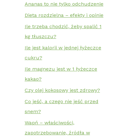
Ananas to nie tylko odchudzenie
Dieta rozdzielna – efekty i opinie
Ile trzeba chodzić, żeby spalić 1
kg tłuszczu?
Ile jest kalorii w jednej łyżeczce
cukru?
Ile magnezu jest w 1 łyżeczce
kakao?
Czy olej kokosowy jest zdrowy?
Co jeść, a czego nie jeść przed
snem?
Wapń – właściwości,
zapotrzebowanie, źródła w