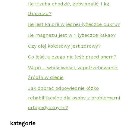
Ile trzeba chodzić, żeby spalić 1 kg
tłuszczu?
Ile jest kalorii w jednej łyżeczce cukru?
Ile magnezu jest w 1 łyżeczce kakao?
Czy olej kokosowy jest zdrowy?
Co jeść, a czego nie jeść przed snem?
Wapń – właściwości, zapotrzebowanie,
źródła w diecie
Jak dobrać odpowiednie łóżko
rehabilitacyjne dla osoby z problemami
ortopedycznymi?
kategorie