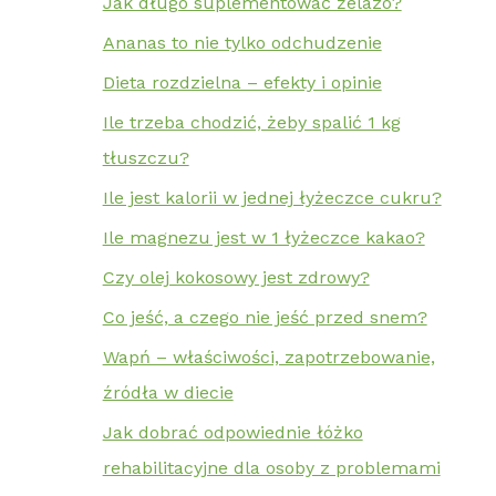
Jak długo suplementować żelazo?
Ananas to nie tylko odchudzenie
Dieta rozdzielna – efekty i opinie
Ile trzeba chodzić, żeby spalić 1 kg
tłuszczu?
Ile jest kalorii w jednej łyżeczce cukru?
Ile magnezu jest w 1 łyżeczce kakao?
Czy olej kokosowy jest zdrowy?
Co jeść, a czego nie jeść przed snem?
Wapń – właściwości, zapotrzebowanie,
źródła w diecie
Jak dobrać odpowiednie łóżko
rehabilitacyjne dla osoby z problemami