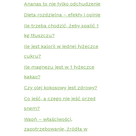
Ananas to nie tylko odchudzenie
Dieta rozdzielna – efekty i opinie
Ile trzeba chodzić, żeby spalić 1
kg tłuszczu?
Ile jest kalorii w jednej łyżeczce
cukru?
Ile magnezu jest w 1 łyżeczce
kakao?
Czy olej kokosowy jest zdrowy?
Co jeść, a czego nie jeść przed
snem?
Wapń – właściwości,
zapotrzebowanie, źródła w