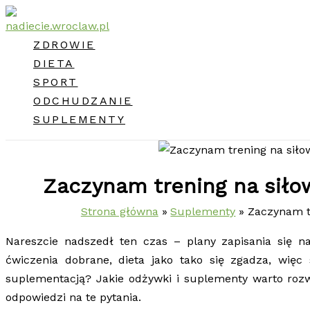
Przejdź
do
ZDROWIE
treści
DIETA
SPORT
ODCHUDZANIE
SUPLEMENTY
Zaczynam trening na siłow
Strona główna
Suplementy
Zaczynam tr
Nareszcie nadszedł ten czas – plany zapisania się na
ćwiczenia dobrane, dieta jako tako się zgadza, wię
suplementacją? Jakie odżywki i suplementy warto rozw
odpowiedzi na te pytania.