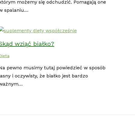
którym możemy się odchudzić. Pomagają one
w spalaniu…
Skąd wziąć białko?
Dieta
Na pewno musimy tutaj powiedzieć w sposób
jasny i oczywisty, że białko jest bardzo
ważnym…