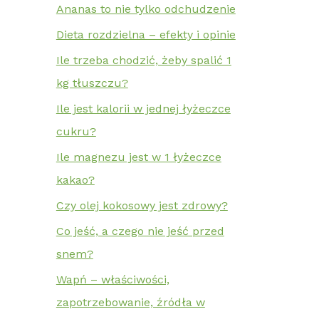
Ananas to nie tylko odchudzenie
Dieta rozdzielna – efekty i opinie
Ile trzeba chodzić, żeby spalić 1
kg tłuszczu?
Ile jest kalorii w jednej łyżeczce
cukru?
Ile magnezu jest w 1 łyżeczce
kakao?
Czy olej kokosowy jest zdrowy?
Co jeść, a czego nie jeść przed
snem?
Wapń – właściwości,
zapotrzebowanie, źródła w