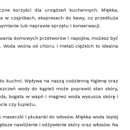
czne korzyści dla urządzeń kuchennych. Miękka,
a w czajnikach, ekspresach do kawy, co przedłuża
wymianie lub naprawie sprzętu i konserwacji.
owywania domowych przetworów i napojów, możesz być
 Woda wolna od chloru i metali ciężkich to idealna
 do kuchni. Wpływa na naszą codzienną higienę oraz
zyszczeń wody do kąpieli może poprawić stan skóry,
warda, bogata w wapń i magnez woda wysusza skórę i
cia czy łupieżu.
k maseczki i płukanki do włosów. Miękka woda lepiej
ębsze nawilżenie i odżywienie skóry oraz włosów. Na