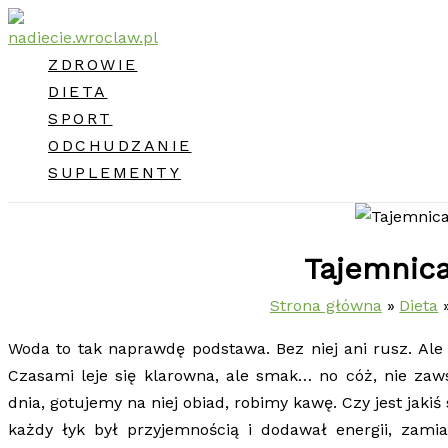
Przejdź
do
ZDROWIE
treści
DIETA
SPORT
ODCHUDZANIE
SUPLEMENTY
Tajemnic
Strona główna
Dieta
Woda to tak naprawdę podstawa. Bez niej ani rusz. Al
Czasami leje się klarowna, ale smak… no cóż, nie zaw
dnia, gotujemy na niej obiad, robimy kawę. Czy jest jaki
każdy łyk był przyjemnością i dodawał energii, zam