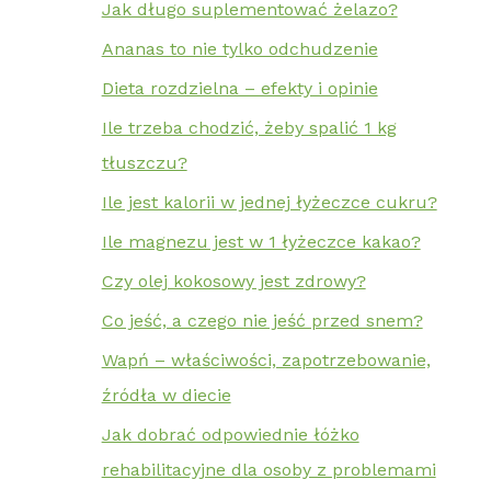
Jak długo suplementować żelazo?
Ananas to nie tylko odchudzenie
Dieta rozdzielna – efekty i opinie
Ile trzeba chodzić, żeby spalić 1 kg
tłuszczu?
Ile jest kalorii w jednej łyżeczce cukru?
Ile magnezu jest w 1 łyżeczce kakao?
Czy olej kokosowy jest zdrowy?
Co jeść, a czego nie jeść przed snem?
Wapń – właściwości, zapotrzebowanie,
źródła w diecie
Jak dobrać odpowiednie łóżko
rehabilitacyjne dla osoby z problemami