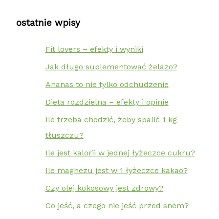
ostatnie wpisy
Fit lovers – efekty i wyniki
Jak długo suplementować żelazo?
Ananas to nie tylko odchudzenie
Dieta rozdzielna – efekty i opinie
Ile trzeba chodzić, żeby spalić 1 kg
tłuszczu?
Ile jest kalorii w jednej łyżeczce cukru?
Ile magnezu jest w 1 łyżeczce kakao?
Czy olej kokosowy jest zdrowy?
Co jeść, a czego nie jeść przed snem?