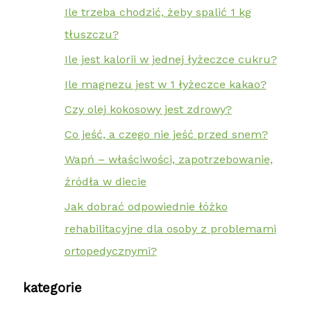
Ile trzeba chodzić, żeby spalić 1 kg
tłuszczu?
Ile jest kalorii w jednej łyżeczce cukru?
Ile magnezu jest w 1 łyżeczce kakao?
Czy olej kokosowy jest zdrowy?
Co jeść, a czego nie jeść przed snem?
Wapń – właściwości, zapotrzebowanie,
źródła w diecie
Jak dobrać odpowiednie łóżko
rehabilitacyjne dla osoby z problemami
ortopedycznymi?
kategorie