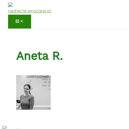
Przejdź
do
treści
Aneta R.