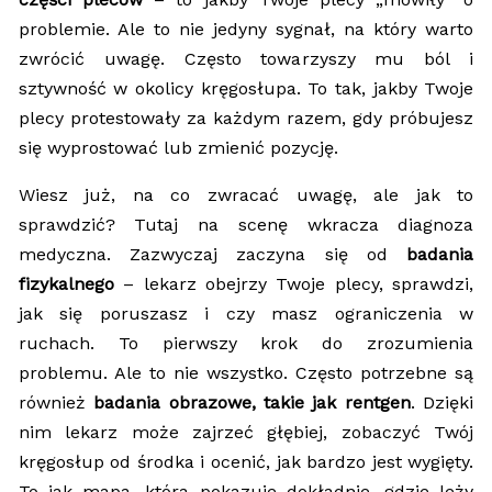
problemie. Ale to nie jedyny sygnał, na który warto
zwrócić uwagę. Często towarzyszy mu ból i
sztywność w okolicy kręgosłupa. To tak, jakby Twoje
plecy protestowały za każdym razem, gdy próbujesz
się wyprostować lub zmienić pozycję.
Wiesz już, na co zwracać uwagę, ale jak to
sprawdzić? Tutaj na scenę wkracza diagnoza
medyczna. Zazwyczaj zaczyna się od
badania
fizykalnego
– lekarz obejrzy Twoje plecy, sprawdzi,
jak się poruszasz i czy masz ograniczenia w
ruchach. To pierwszy krok do zrozumienia
problemu. Ale to nie wszystko. Często potrzebne są
również
badania obrazowe, takie jak rentgen
. Dzięki
nim lekarz może zajrzeć głębiej, zobaczyć Twój
kręgosłup od środka i ocenić, jak bardzo jest wygięty.
To jak mapa, która pokazuje dokładnie, gdzie leży