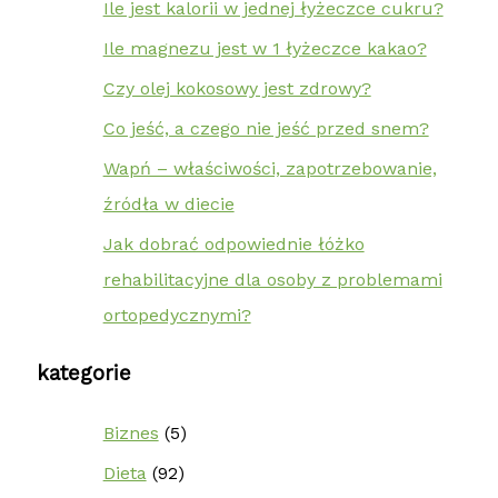
Ile jest kalorii w jednej łyżeczce cukru?
Ile magnezu jest w 1 łyżeczce kakao?
Czy olej kokosowy jest zdrowy?
Co jeść, a czego nie jeść przed snem?
Wapń – właściwości, zapotrzebowanie,
źródła w diecie
Jak dobrać odpowiednie łóżko
rehabilitacyjne dla osoby z problemami
ortopedycznymi?
kategorie
Biznes
(5)
Dieta
(92)