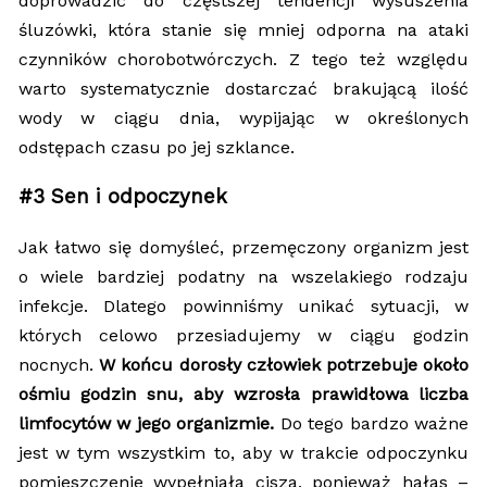
doprowadzić do częstszej tendencji wysuszenia
śluzówki, która stanie się mniej odporna na ataki
czynników chorobotwórczych. Z tego też względu
warto systematycznie dostarczać brakującą ilość
wody w ciągu dnia, wypijając w określonych
odstępach czasu po jej szklance.
#3 Sen i odpoczynek
Jak łatwo się domyśleć, przemęczony organizm jest
o wiele bardziej podatny na wszelakiego rodzaju
infekcje. Dlatego powinniśmy unikać sytuacji, w
których celowo przesiadujemy w ciągu godzin
nocnych.
W końcu dorosły człowiek potrzebuje około
ośmiu godzin snu, aby wzrosła prawidłowa liczba
limfocytów w jego organizmie.
Do tego bardzo ważne
jest w tym wszystkim to, aby w trakcie odpoczynku
pomieszczenie wypełniała cisza, ponieważ hałas –