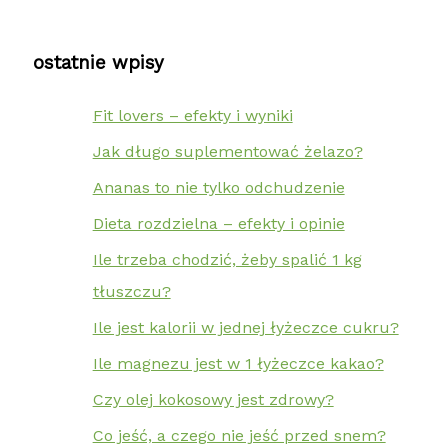
ostatnie wpisy
Fit lovers – efekty i wyniki
Jak długo suplementować żelazo?
Ananas to nie tylko odchudzenie
Dieta rozdzielna – efekty i opinie
Ile trzeba chodzić, żeby spalić 1 kg
tłuszczu?
Ile jest kalorii w jednej łyżeczce cukru?
Ile magnezu jest w 1 łyżeczce kakao?
Czy olej kokosowy jest zdrowy?
Co jeść, a czego nie jeść przed snem?